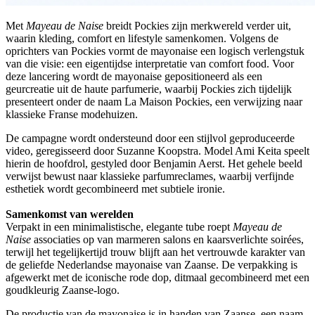
Met
Mayeau de Naise
breidt Pockies zijn merkwereld verder uit,
waarin kleding, comfort en lifestyle samenkomen. Volgens de
oprichters van Pockies vormt de mayonaise een logisch verlengstuk
van die visie: een eigentijdse interpretatie van comfort food. Voor
deze lancering wordt de mayonaise gepositioneerd als een
geurcreatie uit de haute parfumerie, waarbij Pockies zich tijdelijk
presenteert onder de naam La Maison Pockies, een verwijzing naar
klassieke Franse modehuizen.
De campagne wordt ondersteund door een stijlvol geproduceerde
video, geregisseerd door Suzanne Koopstra. Model Ami Keita speelt
hierin de hoofdrol, gestyled door Benjamin Aerst. Het gehele beeld
verwijst bewust naar klassieke parfumreclames, waarbij verfijnde
esthetiek wordt gecombineerd met subtiele ironie.
Samenkomst van werelden
Verpakt in een minimalistische, elegante tube roept
Mayeau de
Naise
associaties op van marmeren salons en kaarsverlichte soirées,
terwijl het tegelijkertijd trouw blijft aan het vertrouwde karakter van
de geliefde Nederlandse mayonaise van Zaanse. De verpakking is
afgewerkt met de iconische rode dop, ditmaal gecombineerd met een
goudkleurig Zaanse-logo.
De productie van de mayonaise is in handen van Zaanse, een naam